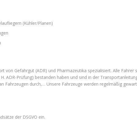
aufliegern (Kühler/Planen)
ugen
n
t von Gefahrgut (ADR) und Pharmazeutika spezialisiert. Alle Fahrer si
 H. ADR-Prüfung) bestanden haben und sind in der Transportanleitung
 an Fahrzeugen durch,… Unsere Fahrzeuge werden regelmäßig gewarte
ndsätze der DSGVO ein.