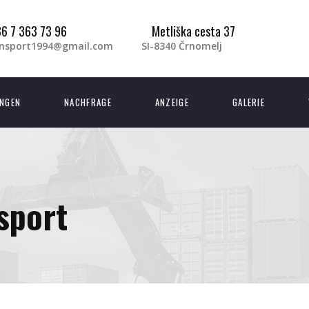
6 7 363 73 96
Metliška cesta 37
ansport1994@gmail.com
SI-8340 Črnomelj
UNGEN
NACHFRAGE
ANZEIGE
GALERIE
sport